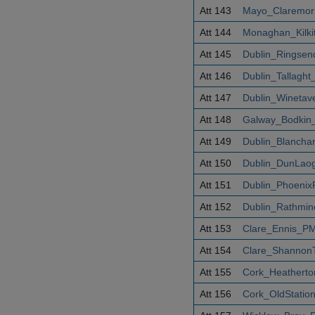
Att 143
Mayo_Claremorr
Att 144
Monaghan_Kilki
Att 145
Dublin_Ringsen
Att 146
Dublin_Tallagh
Att 147
Dublin_Winetav
Att 148
Galway_Bodkin
Att 149
Dublin_Blancha
Att 150
Dublin_DunLaog
Att 151
Dublin_Phoenix
Att 152
Dublin_Rathmin
Att 153
Clare_Ennis_PM
Att 154
Clare_Shannon
Att 155
Cork_Heatherto
Att 156
Cork_OldStatio