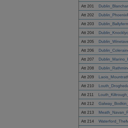
Att 201
Dublin_Blancha
Att 202
Dublin_Phoenix
Att 203
Dublin_Ballyfe
Att 204
Dublin_Knockly
Att 205
Dublin_Winetav
Att 206
Dublin_Colerai
Att 207
Dublin_Marino_
Att 208
Dublin_Rathmi
Att 209
Laois_Mountrat
Att 210
Louth_Droghed
Att 211
Louth_Kiltroug
Att 212
Galway_Bodkin
Att 213
Meath_Navan_P
Att 214
Waterford_TheM