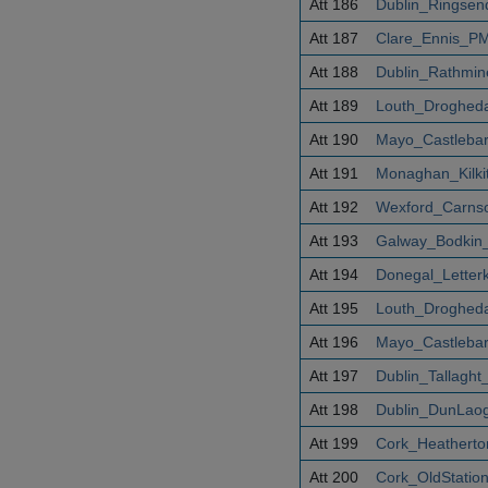
Att 186
Dublin_Ringse
Att 187
Clare_Ennis_P
Att 188
Dublin_Rathmi
Att 189
Louth_Droghed
Att 190
Mayo_Castleba
Att 191
Monaghan_Kilki
Att 192
Wexford_Carnso
Att 193
Galway_Bodkin
Att 194
Donegal_Letter
Att 195
Louth_Droghed
Att 196
Mayo_Castleba
Att 197
Dublin_Tallagh
Att 198
Dublin_DunLaog
Att 199
Cork_Heatherto
Att 200
Cork_OldStatio