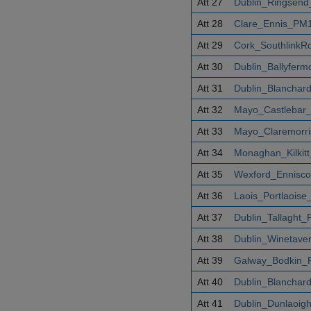
Att 27
Dublin_Ringsend
Att 28
Clare_Ennis_PM1
Att 29
Cork_SouthlinkR
Att 30
Dublin_Ballyfer
Att 31
Dublin_Blanchar
Att 32
Mayo_Castlebar
Att 33
Mayo_Claremorri
Att 34
Monaghan_Kilkit
Att 35
Wexford_Ennisco
Att 36
Laois_Portlaois
Att 37
Dublin_Tallaght
Att 38
Dublin_Winetave
Att 39
Galway_Bodkin_
Att 40
Dublin_Blanchar
Att 41
Dublin_Dunlaoig