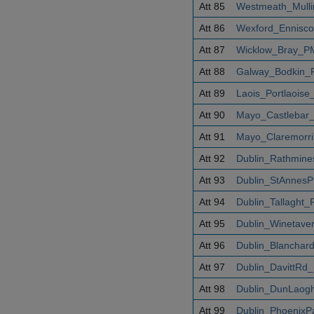
Att 85
Westmeath_Mulli
Att 86
Wexford_Ennisco
Att 87
Wicklow_Bray_P
Att 88
Galway_Bodkin_
Att 89
Laois_Portlaois
Att 90
Mayo_Castlebar
Att 91
Mayo_Claremorri
Att 92
Dublin_Rathmine
Att 93
Dublin_StAnnesP
Att 94
Dublin_Tallaght
Att 95
Dublin_Winetave
Att 96
Dublin_Blanchar
Att 97
Dublin_DavittRd
Att 98
Dublin_DunLaogh
Att 99
Dublin_PhoenixP