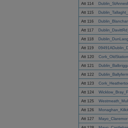
Att 114
Dublin_StAnnes
Att 115
Dublin_Tallagh
Att 116
Dublin_Blancha
Att 117
Dublin_DavittR
Att 118
Dublin_DunLaog
Att 119
09491ADublin_D
Att 120
Cork_OldStatio
Att 121
Dublin_Balbrig
Att 122
Dublin_Ballyfe
Att 123
Cork_Heatherto
Att 124
Wicklow_Bray_
Att 125
Westmeath_Mull
Att 126
Monaghan_Kilki
Att 127
Mayo_Claremor
Att 128
Mayo_Castleba