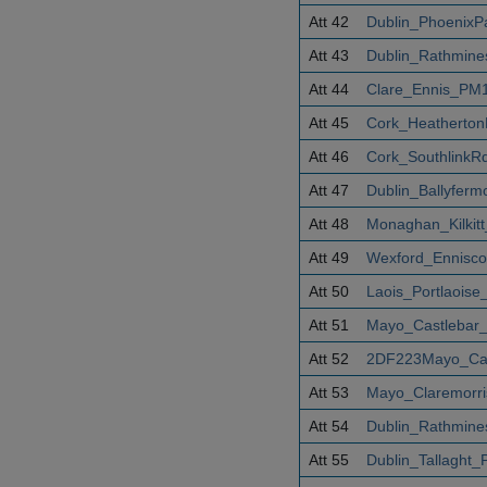
Att 42
Dublin_PhoenixP
Att 43
Dublin_Rathmine
Att 44
Clare_Ennis_PM1
Att 45
Cork_Heatherton
Att 46
Cork_SouthlinkR
Att 47
Dublin_Ballyfer
Att 48
Monaghan_Kilkit
Att 49
Wexford_Ennisco
Att 50
Laois_Portlaois
Att 51
Mayo_Castlebar
Att 52
2DF223Mayo_Cas
Att 53
Mayo_Claremorri
Att 54
Dublin_Rathmine
Att 55
Dublin_Tallaght