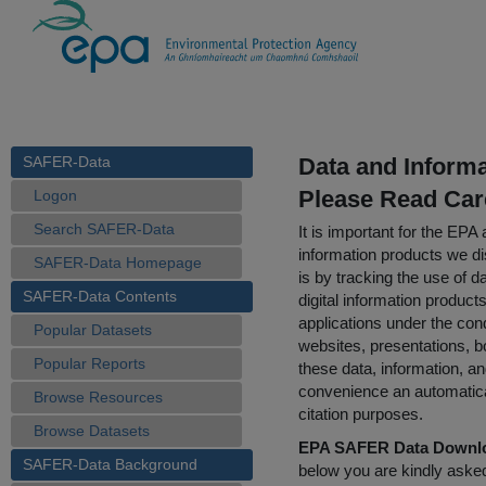
SAFER-Data
Data and Inform
Please Read Car
Logon
Search SAFER-Data
It is important for the E
information products we di
SAFER-Data Homepage
is by tracking the use of da
SAFER-Data Contents
digital information product
applications under the cond
Popular Datasets
websites, presentations, b
Popular Reports
these data, information, a
convenience an automatical
Browse Resources
citation purposes.
Browse Datasets
EPA SAFER Data Downlo
SAFER-Data Background
below you are kindly aske