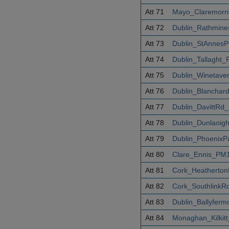
Att 71
Mayo_Claremorri
Att 72
Dublin_Rathmine
Att 73
Dublin_StAnnesP
Att 74
Dublin_Tallaght
Att 75
Dublin_Winetave
Att 76
Dublin_Blanchar
Att 77
Dublin_DavittRd
Att 78
Dublin_Dunlaoig
Att 79
Dublin_PhoenixP
Att 80
Clare_Ennis_PM1
Att 81
Cork_Heatherton
Att 82
Cork_SouthlinkR
Att 83
Dublin_Ballyfer
Att 84
Monaghan_Kilkit