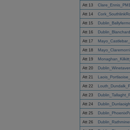
Att 13
Clare_Ennis_PM1
Att 14
Cork_SouthlinkR
Att 15
Dublin_Ballyfer
Att 16
Dublin_Blanchar
Att 17
Mayo_Castlebar
Att 18
Mayo_Claremorri
Att 19
Monaghan_Kilkit
Att 20
Dublin_Winetave
Att 21
Laois_Portlaois
Att 22
Louth_Dundalk_
Att 23
Dublin_Tallaght
Att 24
Dublin_Dunlaoig
Att 25
Dublin_PhoenixP
Att 26
Dublin_Rathmine