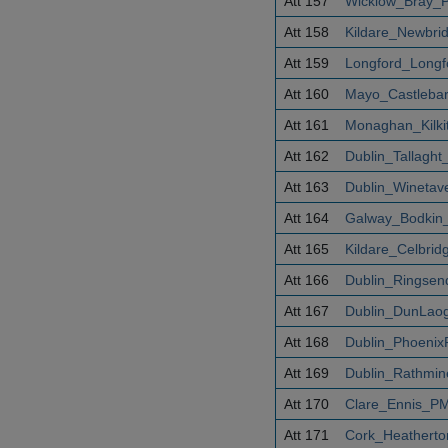
Att 157
Wicklow_Bray_
Att 158
Kildare_Newbri
Att 159
Longford_Long
Att 160
Mayo_Castleba
Att 161
Monaghan_Kilki
Att 162
Dublin_Tallagh
Att 163
Dublin_Winetav
Att 164
Galway_Bodkin
Att 165
Kildare_Celbri
Att 166
Dublin_Ringsen
Att 167
Dublin_DunLaog
Att 168
Dublin_Phoenix
Att 169
Dublin_Rathmin
Att 170
Clare_Ennis_PM
Att 171
Cork_Heathert