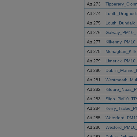
Att 273
Tipperary_Clon
Att 274
Louth_Droghed
Att 275
Louth_Dundalk
Att 276
Galway_PM10_T
Att 277
Kilkenny_PM10
Att 278
Monaghan_Killk
Att 279
Limerick_PM10
Att 280
Dublin_Marino
Att 281
Westmeath_Mul
Att 282
Kildare_Naas_
Att 283
Sligo_PM10_TR
Att 284
Kerry_Tralee_P
Att 285
Waterford_PM1
Att 286
Wexford_PM10_
Att 287
Dublin_Ashtow