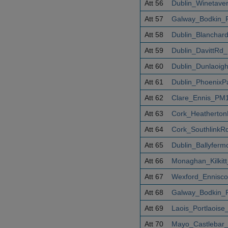
Att 56
Dublin_Winetave
Att 57
Galway_Bodkin_
Att 58
Dublin_Blanchar
Att 59
Dublin_DavittRd
Att 60
Dublin_Dunlaoig
Att 61
Dublin_PhoenixP
Att 62
Clare_Ennis_PM1
Att 63
Cork_Heatherton
Att 64
Cork_SouthlinkR
Att 65
Dublin_Ballyfer
Att 66
Monaghan_Kilkit
Att 67
Wexford_Ennisco
Att 68
Galway_Bodkin_
Att 69
Laois_Portlaois
Att 70
Mayo_Castlebar