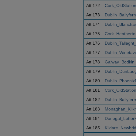
Att 172
Cork_OldStati
Att 173
Dublin_Ballyfe
Att 174
Dublin_Blanch
Att 175
Cork_Heathert
Att 176
Dublin_Tallagh
Att 177
Dublin_Winetav
Att 178
Galway_Bodkin
Att 179
Dublin_DunLao
Att 180
Dublin_Phoeni
Att 181
Cork_OldStati
Att 182
Dublin_Ballyfe
Att 183
Monaghan_Kilki
Att 184
Donegal_Lette
Att 185
Kildare_Newbr