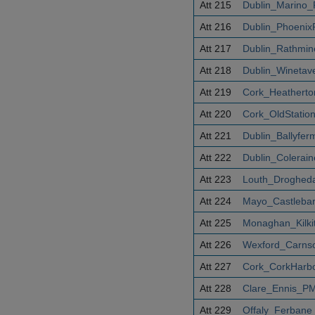
Att 215
Dublin_Marino_
Att 216
Dublin_Phoenix
Att 217
Dublin_Rathmi
Att 218
Dublin_Winetav
Att 219
Cork_Heatherto
Att 220
Cork_OldStatio
Att 221
Dublin_Ballyfe
Att 222
Dublin_Colerai
Att 223
Louth_Droghed
Att 224
Mayo_Castleba
Att 225
Monaghan_Kilki
Att 226
Wexford_Carnso
Att 227
Cork_CorkHarb
Att 228
Clare_Ennis_PM
Att 229
Offaly_Ferbane