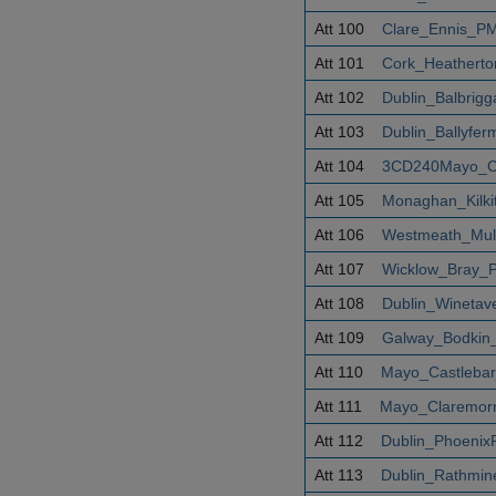
Att 100
Clare_Ennis_PM
Att 101
Cork_Heatherto
Att 102
Dublin_Balbrig
Att 103
Dublin_Ballyfe
Att 104
3CD240Mayo_Cl
Att 105
Monaghan_Kilki
Att 106
Westmeath_Mull
Att 107
Wicklow_Bray_
Att 108
Dublin_Winetav
Att 109
Galway_Bodkin
Att 110
Mayo_Castleba
Att 111
Mayo_Claremorr
Att 112
Dublin_Phoenix
Att 113
Dublin_Rathmin