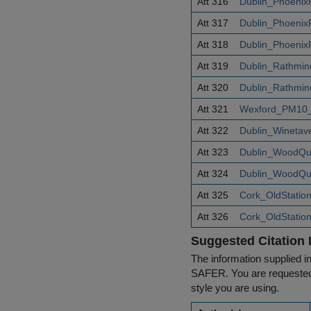
Att 316
Dublin_Phoenix
Att 317
Dublin_Phoenix
Att 318
Dublin_Phoenix
Att 319
Dublin_Rathmin
Att 320
Dublin_Rathmin
Att 321
Wexford_PM10_
Att 322
Dublin_Winetav
Att 323
Dublin_WoodQu
Att 324
Dublin_WoodQu
Att 325
Cork_OldStatio
Att 326
Cork_OldStatio
Suggested Citation 
The information supplied in
SAFER. You are requested t
style you are using.