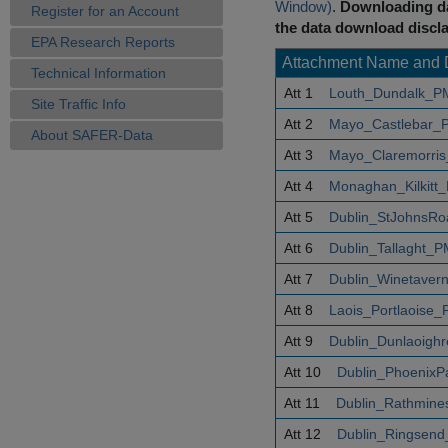
Window)
.
Downloading da
Register for an Account
the data download discla
EPA Research Reports
Attachment Name and 
Technical Information
Att 1
Louth_Dundalk_P
Site Traffic Info
Att 2
Mayo_Castlebar_
About SAFER-Data
Att 3
Mayo_Claremorris
Att 4
Monaghan_Kilkitt
Att 5
Dublin_StJohnsR
Att 6
Dublin_Tallaght_
Att 7
Dublin_Winetaver
Att 8
Laois_Portlaoise
Att 9
Dublin_Dunlaoigh
Att 10
Dublin_PhoenixP
Att 11
Dublin_Rathmine
Att 12
Dublin_Ringsend